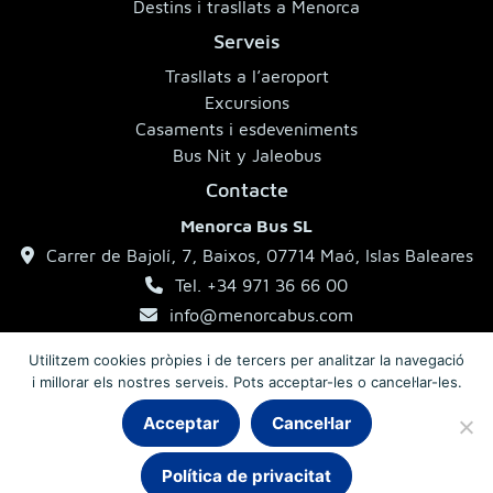
Destins i trasllats a Menorca
Serveis
Trasllats a l’aeroport
Excursions
Casaments i esdeveniments
Bus Nit y Jaleobus
Contacte
Menorca Bus SL
Carrer de Bajolí, 7, Baixos, 07714 Maó, Islas Baleares
Tel. +34 971 36 66 00
info@menorcabus.com
Utilitzem cookies pròpies i de tercers per analitzar la navegació
i millorar els nostres serveis. Pots acceptar-les o cancel·lar-les.
Aviso legal
Política de privacitat
Condicions generals
Acceptar
Cancel·lar
Política de privacitat
© 2026 MenorcaBus · Autocars de Menorca