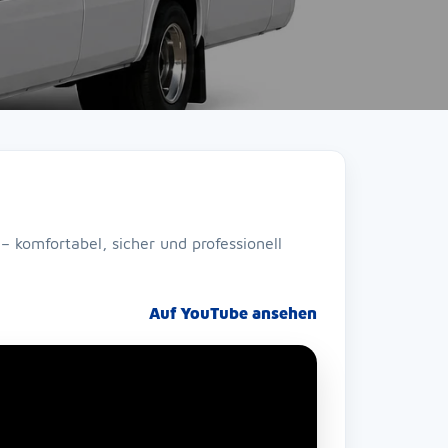
– komfortabel, sicher und professionell
Auf YouTube ansehen