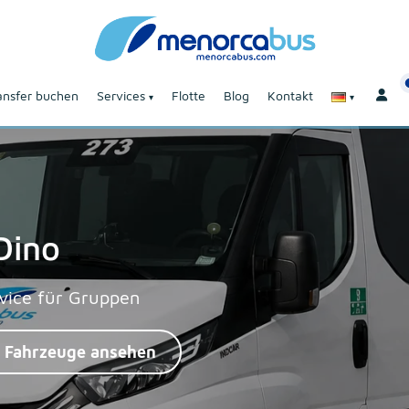
ansfer buchen
Services
Flotte
Blog
Kontakt
Dino
rvice für Gruppen
 Fahrzeuge ansehen