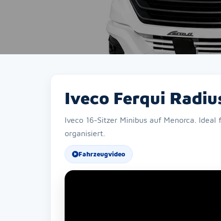
Iveco Ferqui Radiu
Iveco 16-Sitzer Minibus auf Menorca. Ideal 
organisiert.
Fahrzeugvideo