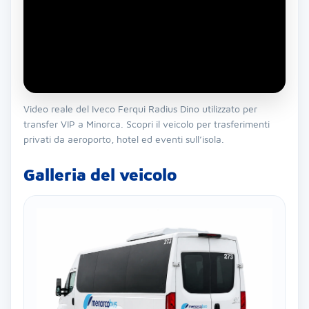
Video reale del Iveco Ferqui Radius Dino utilizzato per
transfer VIP a Minorca. Scopri il veicolo per trasferimenti
privati da aeroporto, hotel ed eventi sull’isola.
Galleria del veicolo