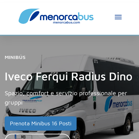
Assistente MenorcaBus
MenorcaBus Assistant
MINIBÚS
Ciao, sono l’assistente di MenorcaBus. Come 
posso aiutarti?
Iveco Ferqui Radius Dino
Spazio, comfort e servizio professionale per
gruppi
Prenota Minibus 16 Posti