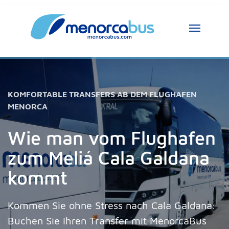
MenorcaBus Assistent
MenorcaBus Assistant
Hallo, ich bin der Assistent von MenorcaBus. 
KOMFORTABLE TRANSFERS AB DEM FLUGHAFEN
Wie kann ich helfen?
MENORCA
Wie man vom Flughafen
zum Meliá Cala Galdana
kommt
Kommen Sie ohne Stress nach Cala Galdana:
Buchen Sie Ihren Transfer mit MenorcaBus