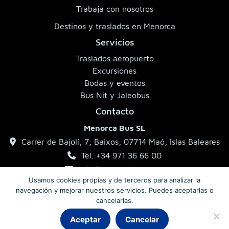
Trabaja con nosotros
Destinos y traslados en Menorca
Servicios
Traslados aeropuerto
Excursiones
Bodas y eventos
Bus Nit y Jaleobus
Contacto
Menorca Bus SL
Carrer de Bajolí, 7, Baixos, 07714 Maó, Islas Baleares
Tel. +34 971 36 66 00
info@menorcabus.com
Usamos cookies propias y de terceros para analizar la
navegación y mejorar nuestros servicios. Puedes aceptarlas o
cancelarlas.
Aviso legal
Política de privacidad
Condiciones generales
Aceptar
Cancelar