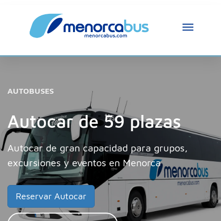
AUTOBUSES
Autocar de 59 plazas
Autocar de gran capacidad para grupos,
excursiones y eventos en Menorca
Reservar Autocar