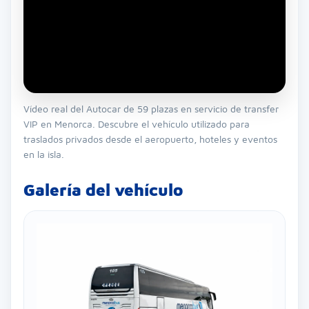
Vídeo real del Autocar de 59 plazas en servicio de transfer
VIP en Menorca. Descubre el vehículo utilizado para
traslados privados desde el aeropuerto, hoteles y eventos
en la isla.
Galería del vehículo