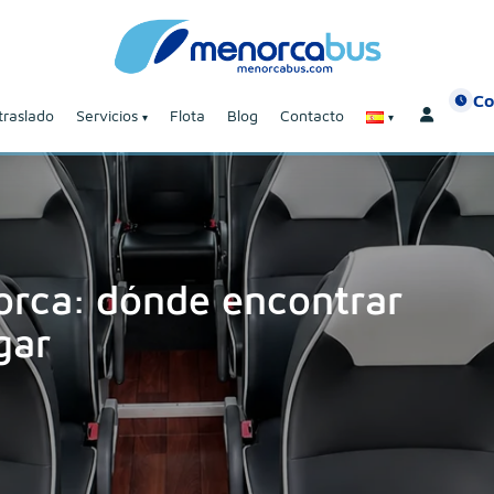
Co
traslado
Servicios
Flota
Blog
Contacto
orca: dónde encontrar
gar