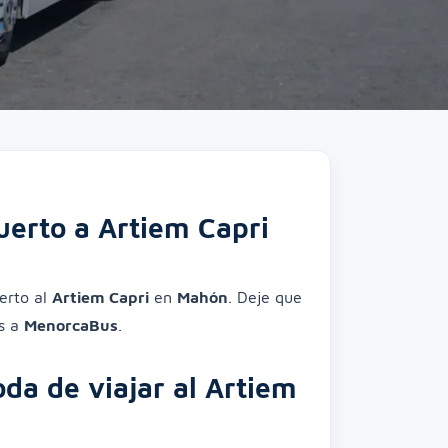
uerto a Artiem Capri
erto al
Artiem Capri
en
Mahón
. Deje que
as a
MenorcaBus
.
a de viajar al Artiem