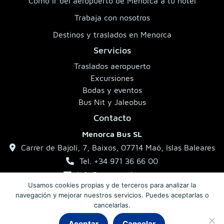
Cómo ir del aeropuerto de Menorca a tu hotel
Trabaja con nosotros
Destinos y traslados en Menorca
Servicios
Traslados aeropuerto
Excursiones
Bodas y eventos
Bus Nit y Jaleobus
Contacto
Menorca Bus SL
Carrer de Bajolí, 7, Baixos, 07714 Maó, Islas Baleares
Tel. +34 971 36 66 00
info@menorcabus.com
Usamos cookies propias y de terceros para analizar la
navegación y mejorar nuestros servicios. Puedes aceptarlas o
cancelarlas.
Aviso legal
Política de privacidad
Condiciones generales
Aceptar
Cancelar