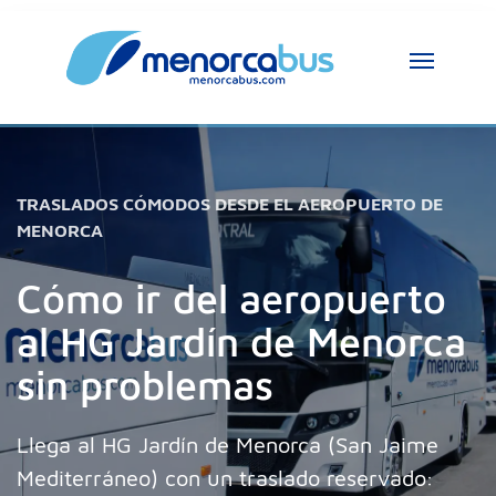
Asistente MenorcaBus
MenorcaBus Assistant
Hola, soy el asistente de MenorcaBus. ¿En 
TRASLADOS CÓMODOS DESDE EL AEROPUERTO DE
qué puedo ayudarte?
MENORCA
Cómo ir del aeropuerto
al HG Jardín de Menorca
sin problemas
Llega al HG Jardín de Menorca (San Jaime
Mediterráneo) con un traslado reservado: