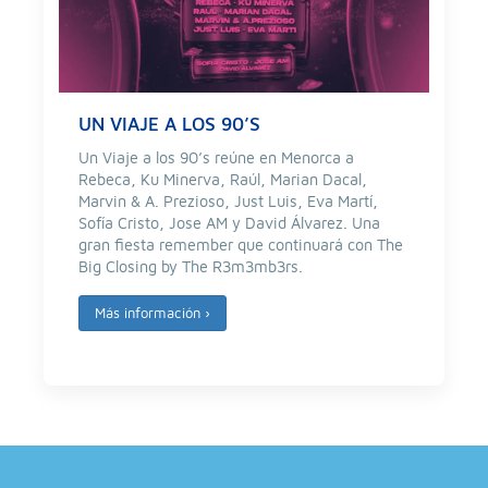
UN VIAJE A LOS 90’S
Un Viaje a los 90’s reúne en Menorca a
Rebeca, Ku Minerva, Raúl, Marian Dacal,
Marvin & A. Prezioso, Just Luis, Eva Martí,
Sofía Cristo, Jose AM y David Álvarez. Una
gran fiesta remember que continuará con The
Big Closing by The R3m3mb3rs.
Más información
›