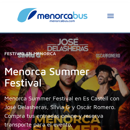
Asistente MenorcaBus
MenorcaBus Assistant
FESTIVAL EN MENORCA
Hola, soy el asistente de MenorcaBus. ¿En 
Menorca Summer
qué puedo ayudarte?
Festival
Menorca Summer Festival en Es Castell con
José Delasheras, Silvia G y Oscar Romero.
Compra tus entradas online y reserva
transporte para el evento.