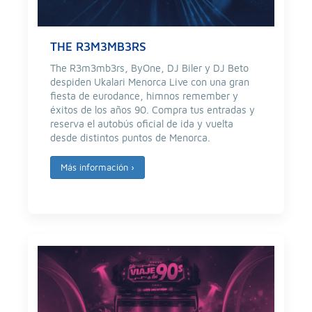
THE R3M3MB3RS
The R3m3mb3rs, ByOne, DJ Biler y DJ Beto
despiden Ukalari Menorca Live con una gran
fiesta de eurodance, himnos remember y
éxitos de los años 90. Compra tus entradas y
reserva el autobús oficial de ida y vuelta
desde distintos puntos de Menorca.
Más información
›