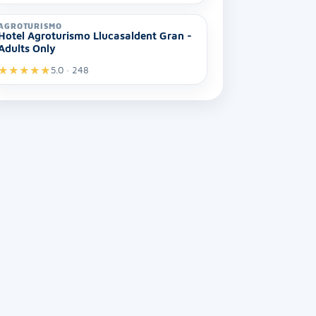
AGROTURISMO
Hotel Agroturismo Llucasaldent Gran -
Adults Only
★
★
★
★
★
5.0 · 248