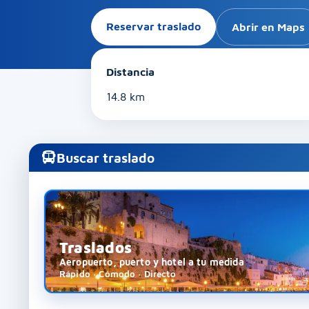
Reservar traslado
Abrir en Maps
Distancia
14.8 km
Buscar traslado
Traslados
Aeropuerto, puerto y hotel a tu medida
Rápido · Cómodo · Directo