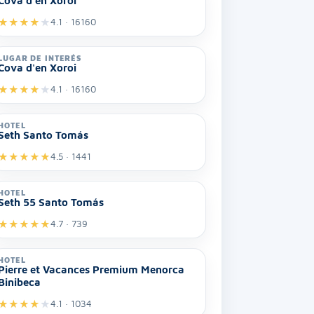
Cova d'en Xoroi
★
★
★
★
★
4.1 · 16160
LUGAR DE INTERÉS
Cova d'en Xoroi
★
★
★
★
★
4.1 · 16160
HOTEL
Seth Santo Tomás
★
★
★
★
★
4.5 · 1441
HOTEL
Seth 55 Santo Tomás
★
★
★
★
★
4.7 · 739
HOTEL
Pierre et Vacances Premium Menorca
Binibeca
★
★
★
★
★
4.1 · 1034