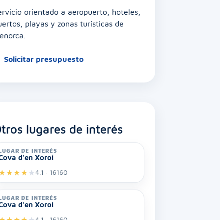
ervicio orientado a aeropuerto, hoteles,
uertos, playas y zonas turísticas de
enorca.
Solicitar presupuesto
tros lugares de interés
LUGAR DE INTERÉS
Cova d'en Xoroi
★
★
★
★
★
4.1 · 16160
LUGAR DE INTERÉS
Cova d'en Xoroi
★
★
★
★
★
4.1 · 16160