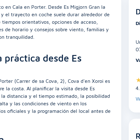
o en Cala en Porter. Desde Es Migjorn Gran la
D
y el trayecto en coche suele durar alrededor de
e tiempos orientativos, opciones de acceso,
D
de horario y consejos sobre viento, familias y
on tranquilidad.
U
0
a práctica desde Es
V
orter (Carrer de sa Cova, 2), Cova d'en Xoroi es
4
 la costa. Al planificar la visita desde Es
a distancia y el tiempo estimado, la posibilidad
W
ta y las condiciones de viento en los
ios oficiales y la programación del local antes de
R
a