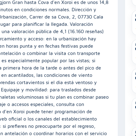
igjorn Gran hasta Cova d'en Xoroi es de unos 14,8
inutos en condiciones normales. Dirección y
s Urbanización, Carrer de sa Cova, 2, 07730 Cala
lugar para planificar la llegada. Valoración
 una valoración pública de 4,1 (16.160 reseñas)
parcamiento y acceso: en la urbanización hay
en horas punta y en fechas festivas puede
antelación o combinar la visita con transporte
 es especialmente popular por las vistas; si
 a primera hora de la tarde o antes del pico de
e en acantilados, las condiciones de viento
prendas cortavientos si el día está ventoso y
. Equipaje y movilidad: para traslados desde
maletas voluminosas si tu plan es combinar paseo
paje o accesos especiales, consulta con
va d'en Xoroi puede tener programación de
web oficial o los canales del establecimiento
 si prefieres no preocuparte por el regreso,
n antelación o coordinar horarios con el servicio