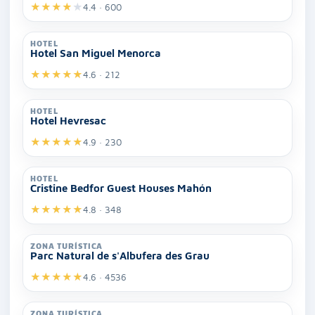
★
★
★
★
★
4.4 · 600
HOTEL
Hotel San Miguel Menorca
★
★
★
★
★
4.6 · 212
HOTEL
Hotel Hevresac
★
★
★
★
★
4.9 · 230
HOTEL
Cristine Bedfor Guest Houses Mahón
★
★
★
★
★
4.8 · 348
ZONA TURÍSTICA
Parc Natural de s'Albufera des Grau
★
★
★
★
★
4.6 · 4536
ZONA TURÍSTICA