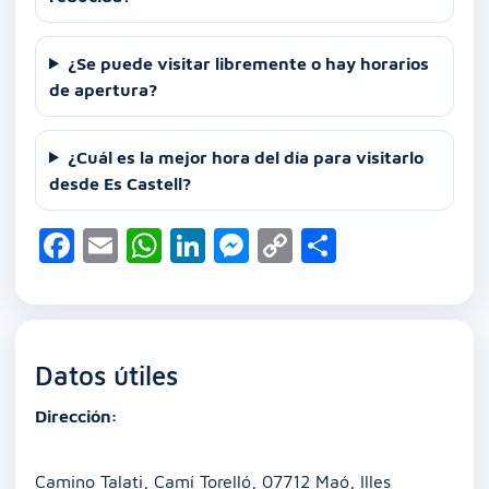
¿Se puede visitar libremente o hay horarios
de apertura?
¿Cuál es la mejor hora del día para visitarlo
desde Es Castell?
F
E
W
Li
M
C
C
a
m
h
n
e
o
o
c
ai
at
k
ss
p
m
e
l
s
e
e
y
p
Datos útiles
b
A
dI
n
Li
ar
o
p
n
g
n
tir
Dirección:
o
p
er
k
Camino Talati, Camí Torelló, 07712 Maó, Illes