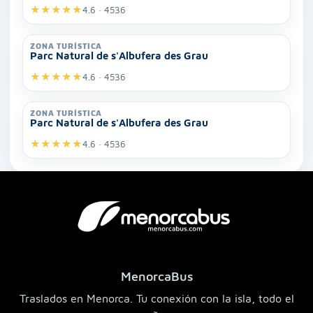
★
★
★
★
★
4.6 · 4536
ZONA TURÍSTICA
Parc Natural de s'Albufera des Grau
★
★
★
★
★
4.6 · 4536
ZONA TURÍSTICA
Parc Natural de s'Albufera des Grau
★
★
★
★
★
4.6 · 4536
MenorcaBus
Traslados en Menorca. Tu conexión con la isla, todo el