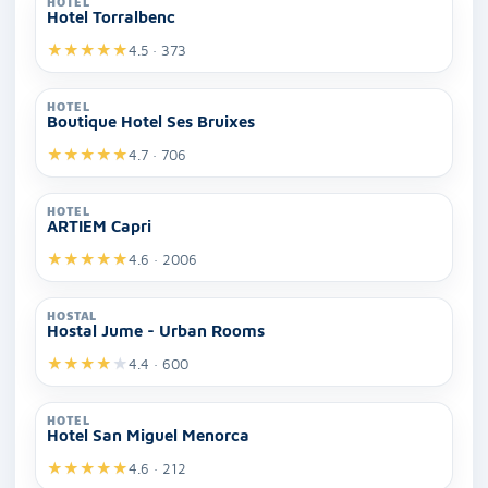
HOTEL
Hotel Torralbenc
★
★
★
★
★
4.5 · 373
HOTEL
Boutique Hotel Ses Bruixes
★
★
★
★
★
4.7 · 706
HOTEL
ARTIEM Capri
★
★
★
★
★
4.6 · 2006
HOSTAL
Hostal Jume - Urban Rooms
★
★
★
★
★
4.4 · 600
HOTEL
Hotel San Miguel Menorca
★
★
★
★
★
4.6 · 212