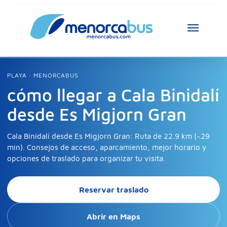
Asistente MenorcaBus
PLAYA · MENORCABUS
MenorcaBus Assistant
cómo llegar a Cala Binidalí
desde Es Migjorn Gran
Hola, soy el asistente de MenorcaBus. ¿En 
qué puedo ayudarte?
Cala Binidalí desde Es Migjorn Gran: Ruta de 22.9 km (~29
min). Consejos de acceso, aparcamiento, mejor horario y
opciones de traslado para organizar tu visita.
Reservar traslado
Abrir en Maps