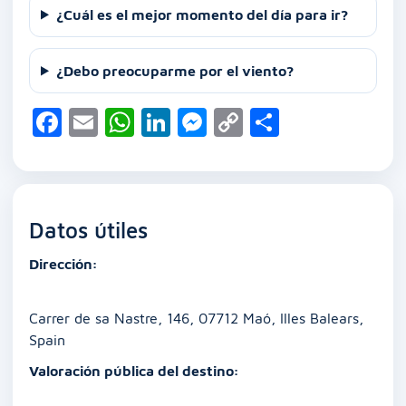
¿Cuál es el mejor momento del día para ir?
¿Debo preocuparme por el viento?
F
E
W
Li
M
C
C
a
m
h
n
e
o
o
c
ai
at
k
ss
p
m
e
l
s
e
e
y
p
Datos útiles
b
A
dI
n
Li
ar
o
p
n
g
n
tir
Dirección:
o
p
er
k
k
Carrer de sa Nastre, 146, 07712 Maó, Illes Balears,
Spain
Valoración pública del destino: