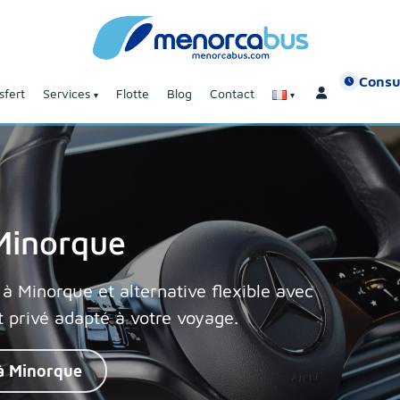
Consu
sfert
Services
Flotte
Blog
Contact
 Minorque
s à Minorque et alternative flexible avec
rt privé adapté à votre voyage.
à Minorque