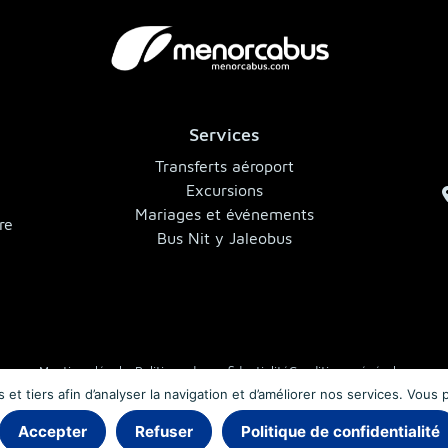
Services
,
Transferts aéroport
Excursions
Mariages et événements
re
Bus Nit y Jaleobus
Mentions légales
Politique de confidentialité
Conditions générales
et tiers afin d’analyser la navigation et d’améliorer nos services. Vous
© 2026 MenorcaBus · Autocars à Minorque
Accepter
Refuser
Politique de confidentialité