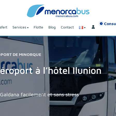
Consu
sfert
Services
Flotte
Blog
Contact
OPORT DE MINORQUE
roport à l’hôtel Ilunion
 Galdana facilement et sans stress