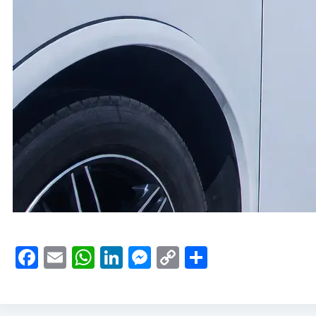
Facebook
Email
WhatsApp
LinkedIn
Messenger
Copy
Compartir
Link