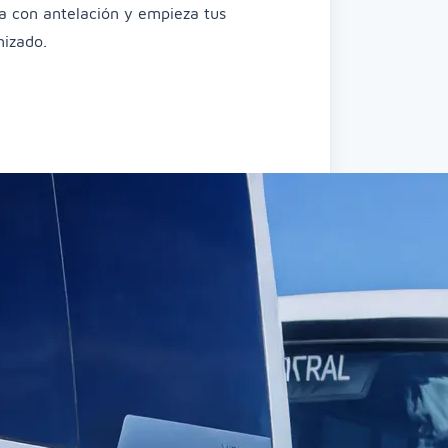
va con antelación y empieza tus
nizado.