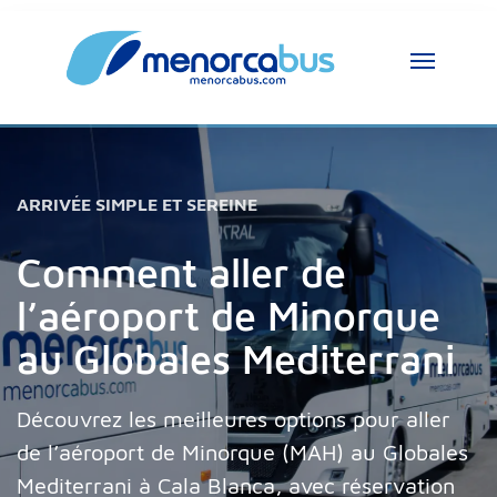
Assistant MenorcaBus
MenorcaBus Assistant
Bonjour, je suis l’assistant MenorcaBus. 
ARRIVÉE SIMPLE ET SEREINE
Comment puis-je vous aider ?
Comment aller de
l’aéroport de Minorque
au Globales Mediterrani
Découvrez les meilleures options pour aller
de l’aéroport de Minorque (MAH) au Globales
Mediterrani à Cala Blanca, avec réservation