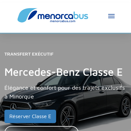
TRANSFERT EXÉCUTIF
Mercedes-Benz Classe E
Élégance et confort pour des trajets exclusifs
à Minorque
Réserver Classe E