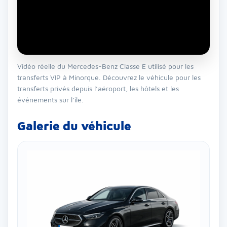
Vidéo réelle du Mercedes-Benz Classe E utilisé pour les
transferts VIP à Minorque. Découvrez le véhicule pour les
transferts privés depuis l’aéroport, les hôtels et les
événements sur l’île.
Galerie du véhicule