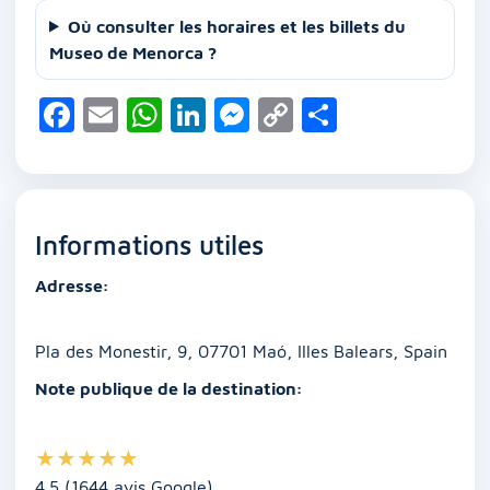
Où consulter les horaires et les billets du
Museo de Menorca ?
F
E
W
Li
M
C
P
a
m
h
n
e
o
ar
c
ai
at
k
ss
p
ta
e
l
s
e
e
y
g
Informations utiles
b
A
dI
n
Li
er
o
p
n
g
n
Adresse:
o
p
er
k
k
Pla des Monestir, 9, 07701 Maó, Illes Balears, Spain
Note publique de la destination:
★
★
★
★
★
4.5 (1644 avis Google)