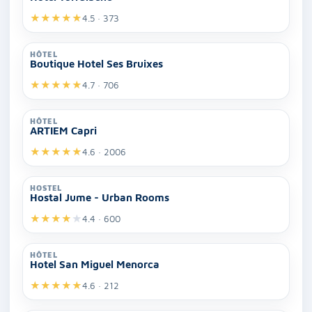
★
★
★
★
★
4.5 · 373
HÔTEL
Boutique Hotel Ses Bruixes
★
★
★
★
★
4.7 · 706
HÔTEL
ARTIEM Capri
★
★
★
★
★
4.6 · 2006
HOSTEL
Hostal Jume - Urban Rooms
★
★
★
★
★
4.4 · 600
HÔTEL
Hotel San Miguel Menorca
★
★
★
★
★
4.6 · 212