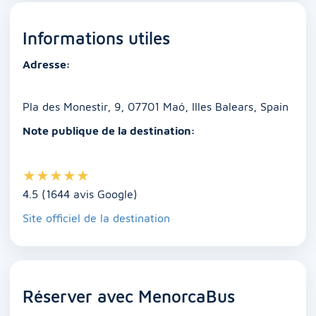
e
l
s
e
e
y
g
Informations utiles
b
A
dI
n
Li
er
o
p
n
g
n
Adresse:
o
p
er
k
k
Pla des Monestir, 9, 07701 Maó, Illes Balears, Spain
Note publique de la destination:
★
★
★
★
★
4.5 (1644 avis Google)
Site officiel de la destination
Réserver avec MenorcaBus