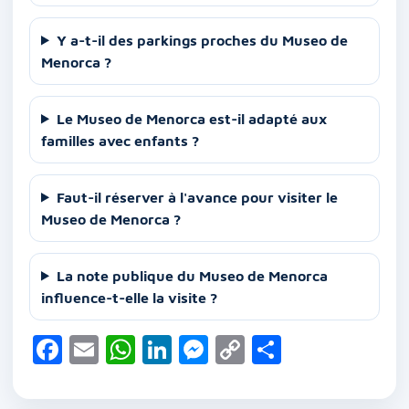
Y a-t-il des parkings proches du Museo de
Menorca ?
Le Museo de Menorca est-il adapté aux
familles avec enfants ?
Faut-il réserver à l'avance pour visiter le
Museo de Menorca ?
La note publique du Museo de Menorca
influence-t-elle la visite ?
F
E
W
Li
M
C
P
a
m
h
n
e
o
ar
c
ai
at
k
ss
p
ta