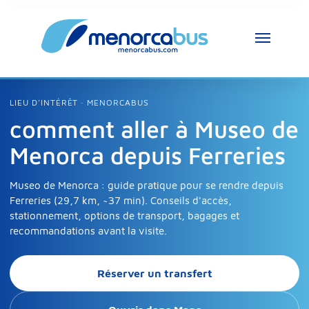
Assistant MenorcaBus
LIEU D’INTÉRÊT · MENORCABUS
MenorcaBus Assistant
comment aller à Museo de
Menorca depuis Ferreries
Bonjour, je suis l’assistant MenorcaBus. 
Comment puis-je vous aider ?
Museo de Menorca : guide pratique pour se rendre depuis
Ferreries (29,7 km, ~37 min). Conseils d'accès,
stationnement, options de transport, bagages et
recommandations avant la visite.
Réserver un transfert