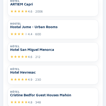
HÔTEL
ARTIEM Capri
★
★
★
★
★
4.6 · 2006
HOSTEL
Hostal Jume - Urban Rooms
★
★
★
★
★
4.4 · 600
HÔTEL
Hotel San Miguel Menorca
★
★
★
★
★
4.6 · 212
HÔTEL
Hotel Hevresac
★
★
★
★
★
4.9 · 230
HÔTEL
Cristine Bedfor Guest Houses Mahón
★
★
★
★
★
4.8 · 348