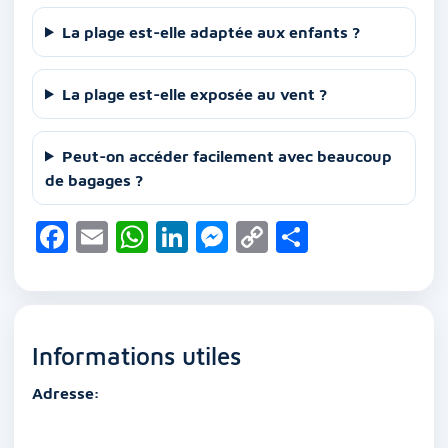
La plage est-elle adaptée aux enfants ?
La plage est-elle exposée au vent ?
Peut-on accéder facilement avec beaucoup
de bagages ?
F
E
W
Li
M
C
P
a
m
h
n
e
o
ar
c
ai
at
k
ss
p
ta
e
l
s
e
e
y
g
Informations utiles
b
A
dI
n
Li
er
o
p
n
g
n
Adresse:
o
p
er
k