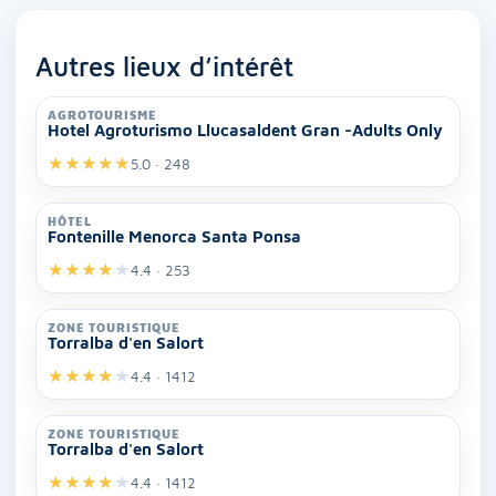
Autres lieux d’intérêt
AGROTOURISME
Hotel Agroturismo Llucasaldent Gran -Adults Only
★
★
★
★
★
5.0 · 248
HÔTEL
Fontenille Menorca Santa Ponsa
★
★
★
★
★
4.4 · 253
ZONE TOURISTIQUE
Torralba d'en Salort
★
★
★
★
★
4.4 · 1412
ZONE TOURISTIQUE
Torralba d'en Salort
★
★
★
★
★
4.4 · 1412