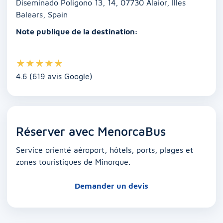
k
Diseminado Poligono 13, 14, 07730 Alaior, Illes
Balears, Spain
Note publique de la destination:
★
★
★
★
★
4.6 (619 avis Google)
Réserver avec MenorcaBus
Service orienté aéroport, hôtels, ports, plages et
zones touristiques de Minorque.
Demander un devis