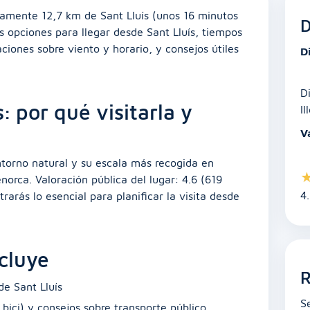
amente 12,7 km de Sant Lluís (unos 16 minutos
D
as opciones para llegar desde Sant Lluís, tiempos
iones sobre viento y horario, y consejos útiles
D
D
: por qué visitarla y
Il
V
torno natural y su escala más recogida en
rca. Valoración pública del lugar: 4.6 (619
4
rarás lo esencial para planificar la visita desde
ncluye
R
de Sant Lluís
S
 bici) y consejos sobre transporte público