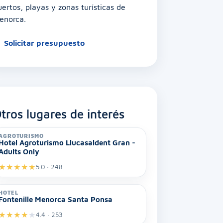
uertos, playas y zonas turísticas de
enorca.
Solicitar presupuesto
tros lugares de interés
AGROTURISMO
Hotel Agroturismo Llucasaldent Gran -
Adults Only
★
★
★
★
★
5.0 · 248
HOTEL
Fontenille Menorca Santa Ponsa
★
★
★
★
★
4.4 · 253