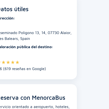
atos útiles
irección:
iseminado Poligono 13, 14, 07730 Alaior,
les Balears, Spain
aloración pública del destino:
★
★
★
★
★
.6 (619 reseñas en Google)
eserva con MenorcaBus
ervicio orientado a aeropuerto, hoteles,