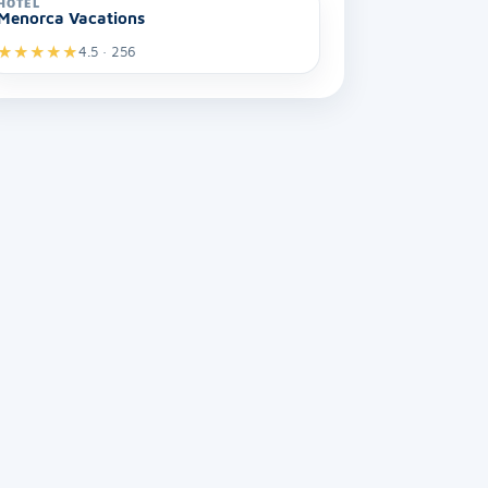
HOTEL
Menorca Vacations
★
★
★
★
★
4.5 · 256