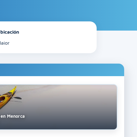
bicación
laior
s en Menorca