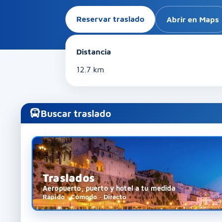
Reservar traslado
Abrir en Maps
Distancia
12.7 km
Buscar traslado
Traslados
Aeropuerto, puerto y hotel a tu medida
Rápido · Cómodo · Directo