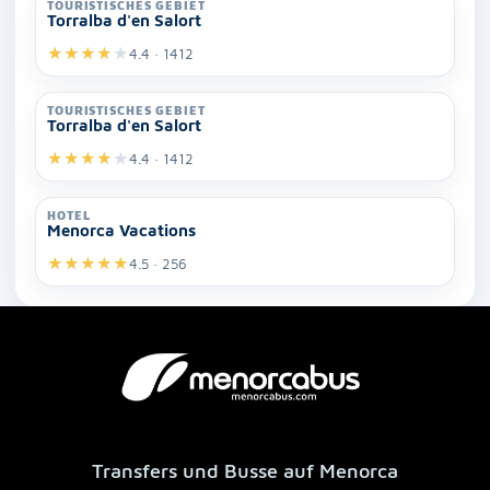
TOURISTISCHES GEBIET
Torralba d'en Salort
★
★
★
★
★
4.4 · 1412
TOURISTISCHES GEBIET
Torralba d'en Salort
★
★
★
★
★
4.4 · 1412
HOTEL
Menorca Vacations
★
★
★
★
★
4.5 · 256
Transfers und Busse auf Menorca