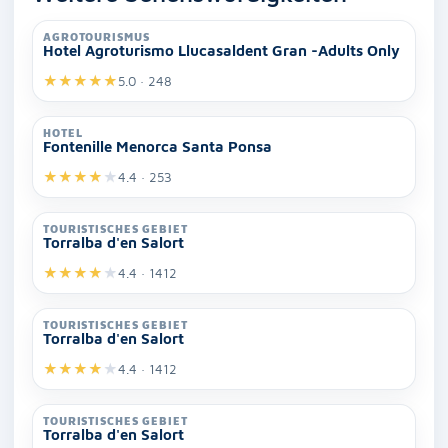
AGROTOURISMUS
Hotel Agroturismo Llucasaldent Gran -Adults Only
★
★
★
★
★
5.0 · 248
HOTEL
Fontenille Menorca Santa Ponsa
★
★
★
★
★
4.4 · 253
TOURISTISCHES GEBIET
Torralba d'en Salort
★
★
★
★
★
4.4 · 1412
TOURISTISCHES GEBIET
Torralba d'en Salort
★
★
★
★
★
4.4 · 1412
TOURISTISCHES GEBIET
Torralba d'en Salort