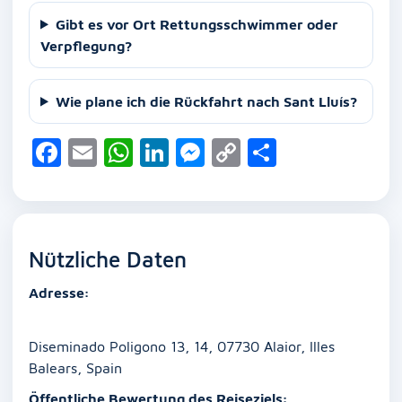
Gibt es vor Ort Rettungsschwimmer oder
Verpflegung?
Wie plane ich die Rückfahrt nach Sant Lluís?
F
E
W
Li
M
C
T
a
m
h
n
e
o
ei
c
ai
at
k
ss
p
le
e
l
s
e
e
y
n
Nützliche Daten
b
A
dI
n
Li
o
p
n
g
n
Adresse:
o
p
er
k
k
Diseminado Poligono 13, 14, 07730 Alaior, Illes
Balears, Spain
Öffentliche Bewertung des Reiseziels: