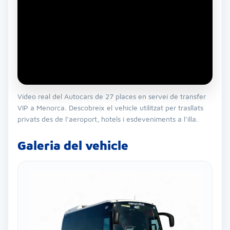
Vídeo real del Autocars de 27 places en servei de transfer
VIP a Menorca. Descobreix el vehicle utilitzat per trasllats
privats des de l’aeroport, hotels i esdeveniments a l’illa.
Galeria del vehicle