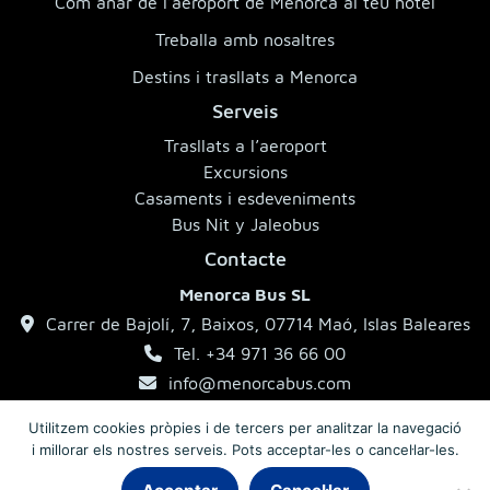
Com anar de l’aeroport de Menorca al teu hotel
Treballa amb nosaltres
Destins i trasllats a Menorca
Serveis
Trasllats a l’aeroport
Excursions
Casaments i esdeveniments
Bus Nit y Jaleobus
Contacte
Menorca Bus SL
Carrer de Bajolí, 7, Baixos, 07714 Maó, Islas Baleares
Tel. +34 971 36 66 00
info@menorcabus.com
Utilitzem cookies pròpies i de tercers per analitzar la navegació
i millorar els nostres serveis. Pots acceptar-les o cancel·lar-les.
Aviso legal
Política de privacitat
Condicions generals