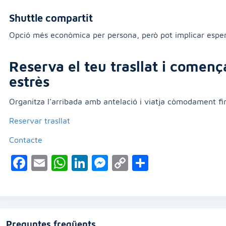
Shuttle compartit
Opció més econòmica per persona, però pot implicar esper
Reserva el teu trasllat i comen
estrès
Organitza l’arribada amb antelació i viatja còmodament fin
Reservar trasllat
Contacte
Facebook
Email
WhatsApp
LinkedIn
Messenger
Copy
Compartei
Link
Preguntes freqüents