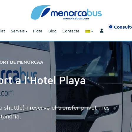
Consulte
lat
Serveis
Flota
Blog
Contacte
PORT DE MENORCAA
rt a l’Hotel Playa
shuttle) i reserva el transfer privat més
ntandria.