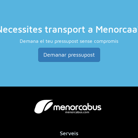
Necessites transport a Menorcaa
Demana el teu pressupost sense compromís
Demanar pressupost
Serveis