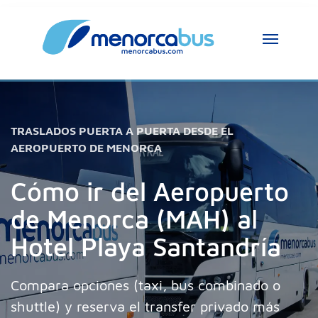
Asistente MenorcaBus
MenorcaBus Assistant
Hola, soy el asistente de MenorcaBus. ¿En 
TRASLADOS PUERTA A PUERTA DESDE EL
qué puedo ayudarte?
AEROPUERTO DE MENORCA
Cómo ir del Aeropuerto
de Menorca (MAH) al
Hotel Playa Santandría
Compara opciones (taxi, bus combinado o
shuttle) y reserva el transfer privado más