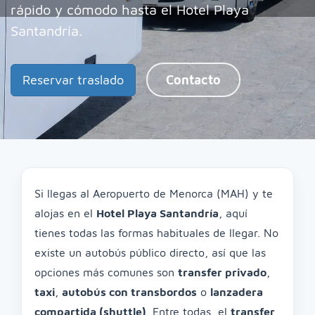
rápido y cómodo hasta el Hotel Playa
Santandría.
Reservar traslado
Contacto
Si llegas al Aeropuerto de Menorca (MAH) y te
alojas en el
Hotel Playa Santandría
, aquí
tienes todas las formas habituales de llegar. No
existe un autobús público directo, así que las
opciones más comunes son
transfer privado
,
taxi
,
autobús con transbordos
o
lanzadera
compartida (shuttle)
. Entre todas, el
transfer