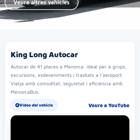
Veure altres vehicles
King Long Autocar
Autocar de 41 places a Menorca: ideal per a grups,
excursions, esdeveniments i trasllats a l’aeroport.
Viatja amb comoditat, seguretat i eficiència amb
MenorcaBus.
Veure a YouTube
Vídeo del vehicle