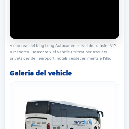
Vídeo real del King Long Autocar en servei de transfer VIP
a Menorca. Descobreix el vehicle utilitzat per trasllats
privats des de l’aeroport, hotels i esdeveniments a l’illa.
Galeria del vehicle