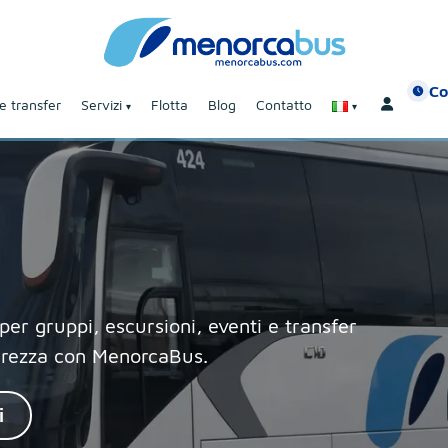
Co
e transfer
Servizi
Flotta
Blog
Contatto
per gruppi, escursioni, eventi e transfer
curezza con MenorcaBus.
i