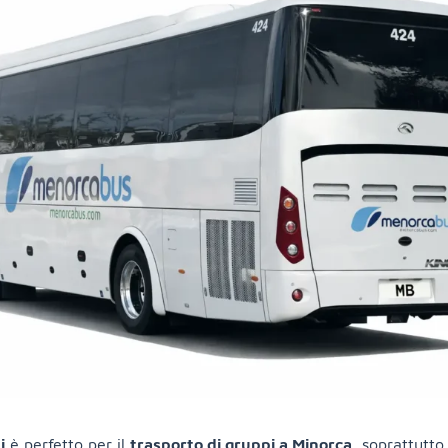
i
è perfetto per il
trasporto di gruppi a Minorca
, soprattutt