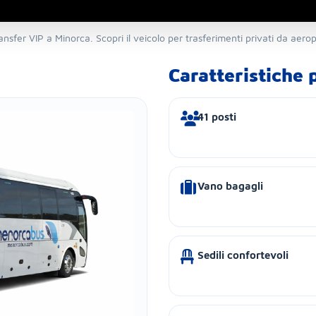
nsfer VIP a Minorca. Scopri il veicolo per trasferimenti privati da aeropo
Caratteristiche p
41 posti
Vano bagagli
Sedili confortevoli