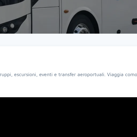
ruppi, escursioni, eventi e transfer aeroportuali. Viaggia co