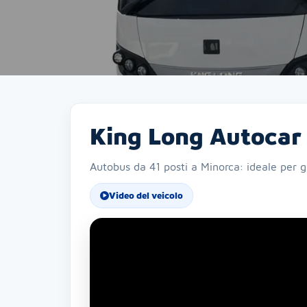
King Long Autocar
Autobus da 41 posti a Minorca: ideale per g
Video del veicolo