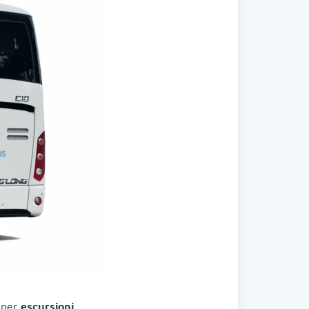
o per
escursioni
,