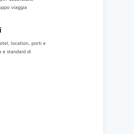
ruppo viaggia
i
tel, location, porti e
a e standard di