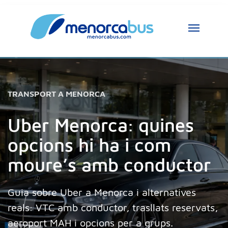
Assistent MenorcaBus
MenorcaBus Assistant
TRANSPORT A MENORCA
Hola, soc l’assistent de MenorcaBus. En què 
et puc ajudar?
Uber Menorca: quines
opcions hi ha i com
moure’s amb conductor
Guia sobre Uber a Menorca i alternatives
reals: VTC amb conductor, trasllats reservats,
aeroport MAH i opcions per a grups.