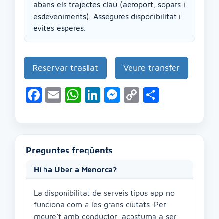
abans els trajectes clau (aeroport, sopars i
esdeveniments). Assegures disponibilitat i
evites esperes.
Reservar trasllat
Veure transfer
Facebook
Email
WhatsApp
LinkedIn
Messenger
Copy
Compart
Link
Preguntes freqüents
Hi ha Uber a Menorca?
La disponibilitat de serveis tipus app no
funciona com a les grans ciutats. Per
moure’t amb conductor, acostuma a ser