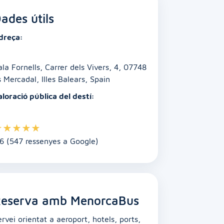
ades útils
dreça:
ala Fornells, Carrer dels Vivers, 4, 07748
s Mercadal, Illes Balears, Spain
aloració pública del destí:
★
★
★
★
★
.6 (547 ressenyes a Google)
eserva amb MenorcaBus
ervei orientat a aeroport, hotels, ports,