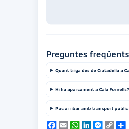
Preguntes freqüents
Quant triga des de Ciutadella a Ca
Hi ha aparcament a Cala Fornells?
Puc arribar amb transport públic 
F
E
W
Li
M
C