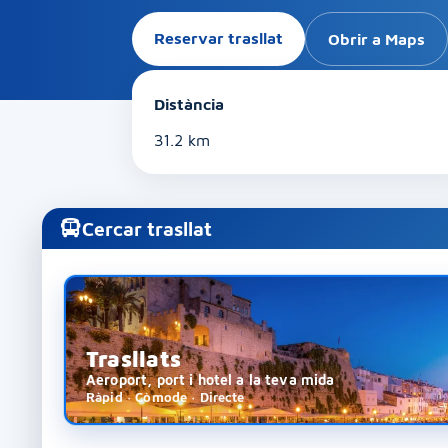
Reservar trasllat
Obrir a Maps
Distància
31.2 km
Cercar trasllat
Trasllats
Aeroport, port i hotel a la teva mida
Ràpid · Còmode · Directe