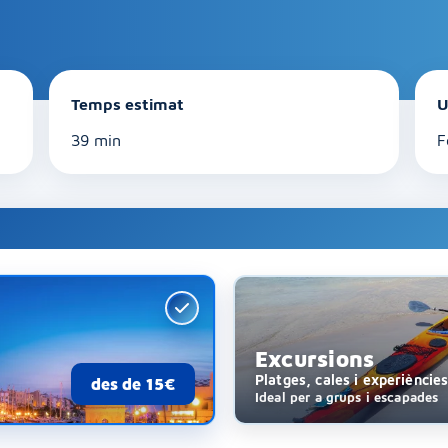
Temps estimat
U
39 min
F
Excursions
Platges, cales i experièncie
des de 15€
Ideal per a grups i escapades