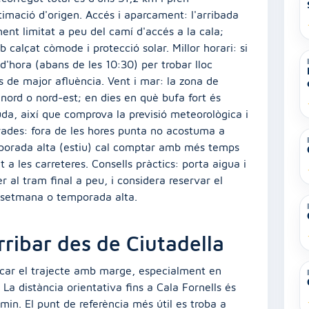
mació d'origen. Accés i aparcament: l'arribada
ent limitat a peu del camí d'accés a la cala;
calçat còmode i protecció solar. Millor horari: si
 d'hora (abans de les 10:30) per trobar lloc
es de major afluència. Vent i mar: la zona de
nord o nord-est; en dies en què bufa fort és
da, així que comprova la previsió meteorològica i
orades: fora de les hores punta no acostuma a
mporada alta (estiu) cal comptar amb més temps
 a les carreteres. Consells pràctics: porta aigua i
r al tram final a peu, i considera reservar el
e setmana o temporada alta.
rribar des de Ciutadella
ficar el trajecte amb marge, especialment en
La distància orientativa fins a Cala Fornells és
min. El punt de referència més útil es troba a