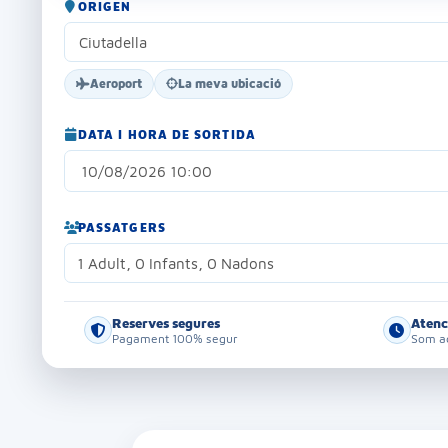
ORIGEN
Aeroport
La meva ubicació
DATA I HORA DE SORTIDA
PASSATGERS
1 Adult, 0 Infants, 0 Nadons
Reserves segures
Atenc
Pagament 100% segur
Som aq