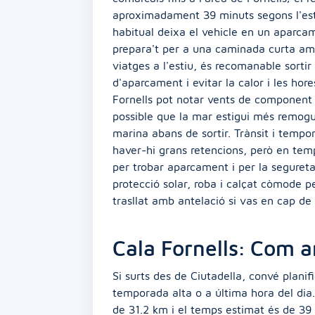
aproximadament 39 minuts segons l'esti
habitual deixa el vehicle en un aparcam
prepara't per a una caminada curta amb 
viatges a l'estiu, és recomanable sortir
d'aparcament i evitar la calor i les hor
Fornells pot notar vents de component 
possible que la mar estigui més remogu
marina abans de sortir. Trànsit i temp
haver-hi grans retencions, però en te
per trobar aparcament i per la seguretat
protecció solar, roba i calçat còmode pe
trasllat amb antelació si vas en cap d
Cala Fornells: Com a
Si surts des de Ciutadella, convé plani
temporada alta o a última hora del dia. 
de 31.2 km i el temps estimat és de 39 