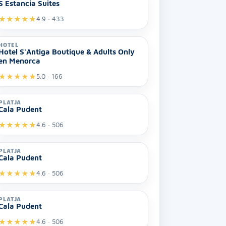
S Estancia Suites
★
★
★
★
★
4.9 · 433
HOTEL
Hotel S'Antiga Boutique & Adults Only
en Menorca
★
★
★
★
★
5.0 · 166
PLATJA
Cala Pudent
★
★
★
★
★
4.6 · 506
PLATJA
Cala Pudent
★
★
★
★
★
4.6 · 506
PLATJA
Cala Pudent
★
★
★
★
★
4.6 · 506