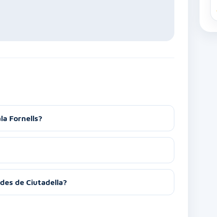
la Fornells?
des de Ciutadella?
C