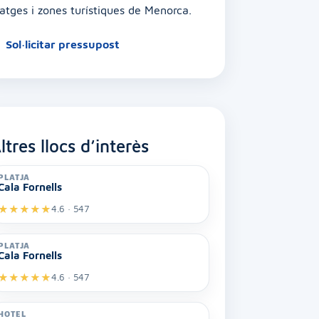
latges i zones turístiques de Menorca.
Sol·licitar pressupost
ltres llocs d’interès
PLATJA
Cala Fornells
★
★
★
★
★
4.6 · 547
PLATJA
Cala Fornells
★
★
★
★
★
4.6 · 547
HOTEL