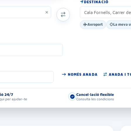
DESTINACIÓ
INTERCANVIAR ORIGEN I DESTÍ
Aeroport
La meva u
NOMÉS ANADA
ANADA I 
ió 24/7
Cancel·lació flexible
uí per ajudar-te
Consulta les condicions