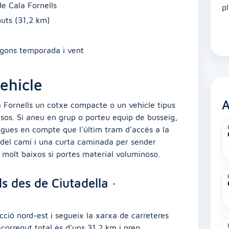
de Cala Fornells
p
nuts (31,2 km)
egons temporada i vent
ehicle
A
la Fornells un cotxe compacte o un vehicle tipus
asos. Si aneu en grup o porteu equip de busseig,
ingues en compte que l'últim tram d'accés a la
 del camí i una curta caminada per sender
s molt baixos si portes material voluminoso.
s des de Ciutadella ·
cció nord-est i segueix la xarxa de carreteres
recorregut total és d'uns 31,2 km i pren