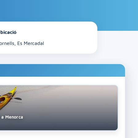
bicació
ornells, Es Mercadal
s a Menorca