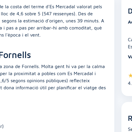
 de la costa del terme d'Es Mercadal valorat pels
D
 lloc de 4,6 sobre 5 (547 ressenyes). Des de
i, segons la estimació d'origen, unes 39 minuts. A
A
a i pas a pas per arribar-hi amb comoditat, què
s l'època i el vent.
C
E
Fornells
V
la zona de Fornells. Molta gent hi va per la calma
 per la proximitat a pobles com Es Mercadal i
(4,6/5 segons opinions públiques) reflecteix
4
et dona informació útil per planificar el viatge des
R
r)
S