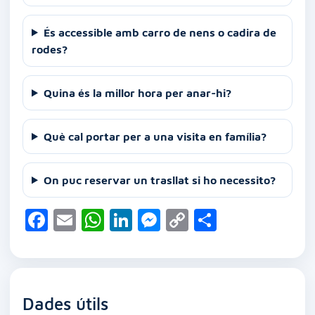
És accessible amb carro de nens o cadira de
rodes?
Quina és la millor hora per anar-hi?
Què cal portar per a una visita en família?
On puc reservar un trasllat si ho necessito?
F
E
W
Li
M
C
C
a
m
h
n
e
o
o
c
ai
at
k
ss
p
m
e
l
s
e
e
y
p
Dades útils
b
A
dI
n
Li
ar