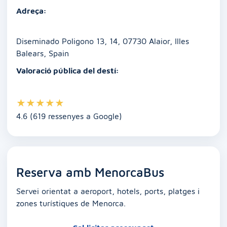
o
p
n
g
n
te
Adreça:
o
p
er
k
ix
k
Diseminado Poligono 13, 14, 07730 Alaior, Illes
Balears, Spain
Valoració pública del destí:
★
★
★
★
★
4.6 (619 ressenyes a Google)
Reserva amb MenorcaBus
Servei orientat a aeroport, hotels, ports, platges i
zones turístiques de Menorca.