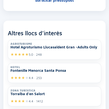
Sol·licitar pressupost
Altres llocs d’interès
AGROTURISME
Hotel Agroturismo Llucasaldent Gran -Adults Only
★
★
★
★
★
5.0 · 248
HOTEL
Fontenille Menorca Santa Ponsa
★
★
★
★
★
4.4 · 253
ZONA TURÍSTICA
Torralba d'en Salort
★
★
★
★
★
4.4 · 1412