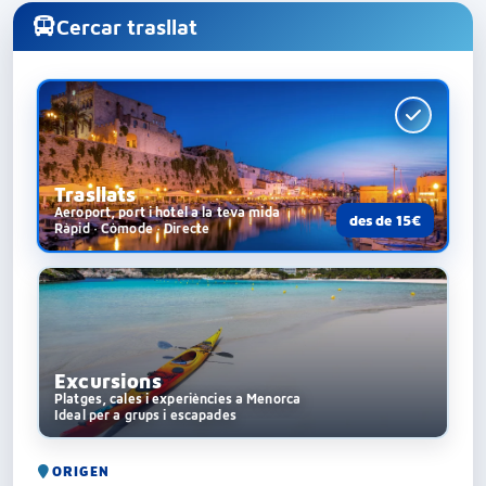
Cercar trasllat
Trasllats
Aeroport, port i hotel a la teva mida
des de 15€
Ràpid · Còmode · Directe
Excursions
Platges, cales i experiències a Menorca
Ideal per a grups i escapades
ORIGEN