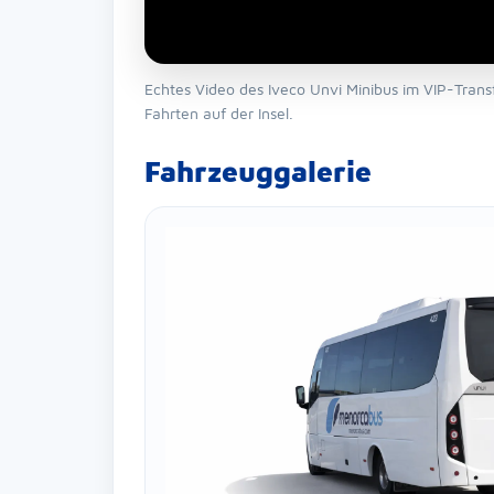
Echtes Video des Iveco Unvi Minibus im VIP-Trans
Fahrten auf der Insel.
Fahrzeuggalerie