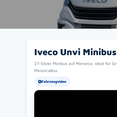
Iveco Unvi Minibus
27-Sitzer Minibus auf Menorca: ideal für Gr
MenorcaBus.
Fahrzeugvideo