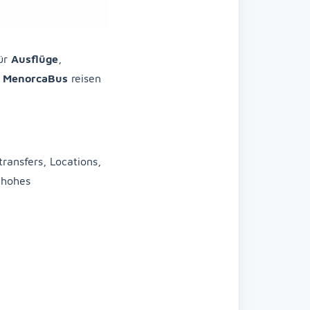
für
Ausflüge
,
t
MenorcaBus
reisen
transfers, Locations,
 hohes