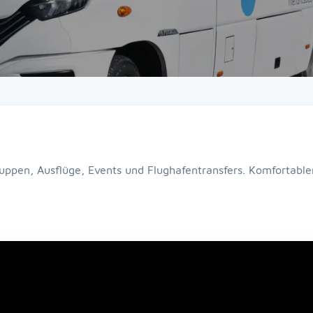
uppen, Ausflüge, Events und Flughafentransfers. Komfortabler,