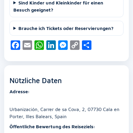
Sind Kinder und Kleinkinder für einen
Besuch geeignet?
Brauche ich Tickets oder Reservierungen?
F
E
W
Li
M
C
T
a
m
h
n
e
o
ei
c
ai
at
k
ss
p
le
e
l
s
e
e
y
n
Nützliche Daten
b
A
dI
n
Li
o
p
n
g
n
Adresse:
o
p
er
k
k
Urbanización, Carrer de sa Cova, 2, 07730 Cala en
Porter, Illes Balears, Spain
Öffentliche Bewertung des Reiseziels: