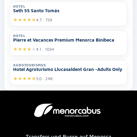
HOTEL
Seth 55 Santo Tomás
★
★
★
★
★
4.7 · 739
HOTEL
Pierre et Vacances Premium Menorca Binibeca
★
★
★
★
★
4.1 · 1034
AGROTOURISMUS
Hotel Agroturismo Llucasaldent Gran -Adults Only
★
★
★
★
★
5.0 · 248
Transfers und Busse auf Menorca