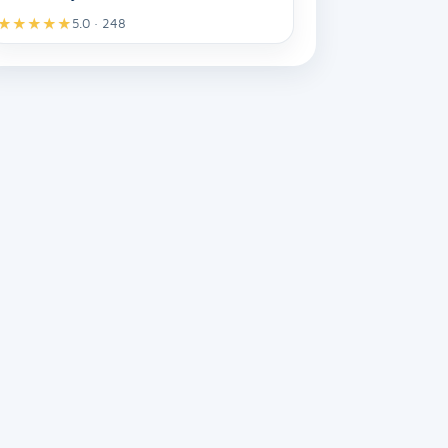
★
★
★
★
★
5.0 · 248