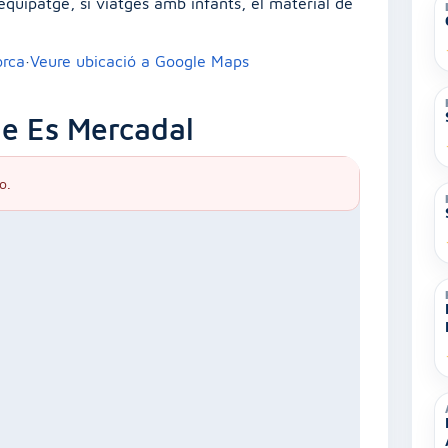
’equipatge, si viatges amb infants, el material de
orca
·
Veure ubicació a Google Maps
de Es Mercadal
o.