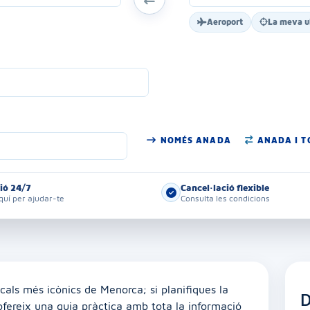
Aeroport
La meva u
NOMÉS ANADA
ANADA I 
ió 24/7
Cancel·lació flexible
uí per ajudar-te
Consulta les condicions
cals més icònics de Menorca; si planifiques la
D
'ofereix una guia pràctica amb tota la informació