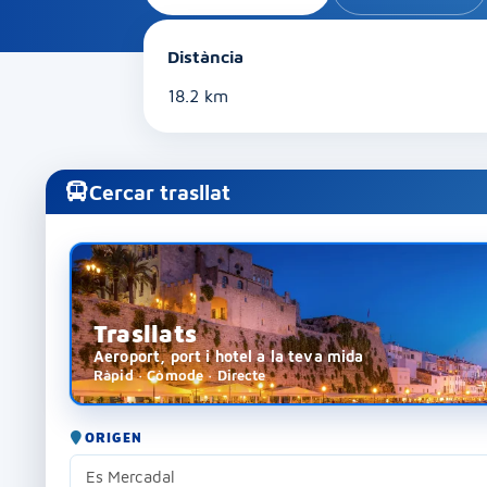
Distància
18.2 km
Cercar trasllat
Trasllats
Aeroport, port i hotel a la teva mida
Ràpid · Còmode · Directe
ORIGEN