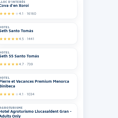
LLOC D’INTERÈS
Cova d'en Xoroi
★
★
★
★
★
4.1 · 16160
HOTEL
Seth Santo Tomás
★
★
★
★
★
4.5 · 1441
HOTEL
Seth 55 Santo Tomás
★
★
★
★
★
4.7 · 739
HOTEL
Pierre et Vacances Premium Menorca
Binibeca
★
★
★
★
★
4.1 · 1034
AGROTURISME
Hotel Agroturismo Llucasaldent Gran -
Adults Only