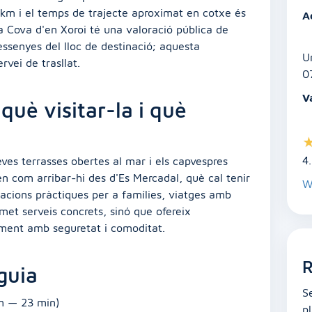
,2 km i el temps de trajecte aproximat en cotxe és
A
 Cova d'en Xoroi té una valoració pública de
essenyes del lloc de destinació; aquesta
U
ervei de trasllat.
0
V
què visitar-la i què
4
ves terrasses obertes al mar i els capvespres
n com arribar-hi des d'Es Mercadal, què cal tenir
W
acions pràctiques per a famílies, viatges amb
met serveis concrets, sinó que ofereix
ament amb seguretat i comoditat.
R
guia
S
km — 23 min)
p