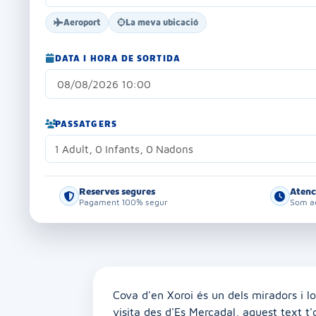
Aeroport
La meva ubicació
DATA I HORA DE SORTIDA
PASSATGERS
1 Adult, 0 Infants, 0 Nadons
Reserves segures
Atenc
Pagament 100% segur
Som aq
Cova d'en Xoroi és un dels miradors i lo
visita des d'Es Mercadal, aquest text t