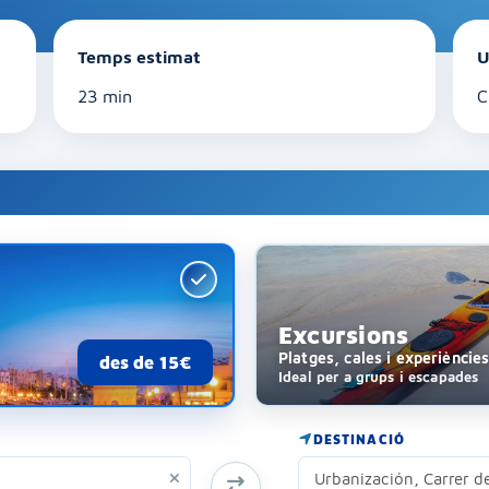
Temps estimat
U
23 min
C
Excursions
Platges, cales i experièncie
des de 15€
Ideal per a grups i escapades
DESTINACIÓ
INTERCANVIAR ORIGEN I DESTÍ