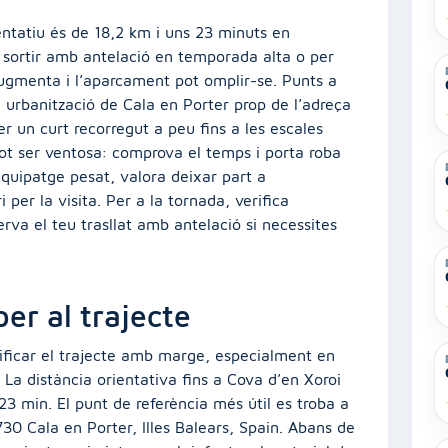
ntatiu és de 18,2 km i uns 23 minuts en
a sortir amb antelació en temporada alta o per
augmenta i l’aparcament pot omplir-se. Punts a
 urbanització de Cala en Porter prop de l’adreça
er un curt recorregut a peu fins a les escales
ot ser ventosa: comprova el temps i porta roba
equipatge pesat, valora deixar part a
 per la visita. Per a la tornada, verifica
serva el teu trasllat amb antelació si necessites
er al trajecte
nificar el trajecte amb marge, especialment en
 La distància orientativa fins a Cova d’en Xoroi
23 min. El punt de referència més útil es troba a
30 Cala en Porter, Illes Balears, Spain. Abans de