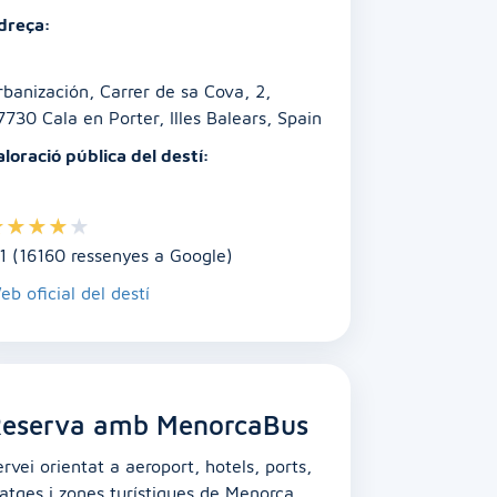
dreça:
rbanización, Carrer de sa Cova, 2,
7730 Cala en Porter, Illes Balears, Spain
aloració pública del destí:
★
★
★
★
★
.1 (16160 ressenyes a Google)
eb oficial del destí
eserva amb MenorcaBus
ervei orientat a aeroport, hotels, ports,
latges i zones turístiques de Menorca.