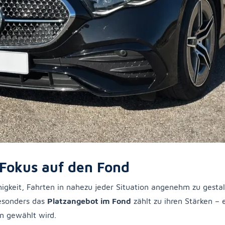
Fokus auf den Fond
higkeit, Fahrten in nahezu jeder Situation angenehm zu gest
esonders das
Platzangebot im Fond
zählt zu ihren Stärken – 
n gewählt wird.