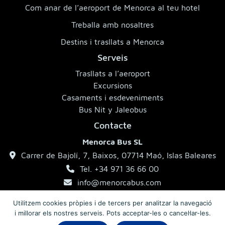
Com anar de l’aeroport de Menorca al teu hotel
Treballa amb nosaltres
Destins i trasllats a Menorca
Serveis
Trasllats a l’aeroport
Excursions
Casaments i esdeveniments
Bus Nit y Jaleobus
Contacte
Menorca Bus SL
Carrer de Bajolí, 7, Baixos, 07714 Maó, Islas Baleares
Tel. +34 971 36 66 00
info@menorcabus.com
Utilitzem cookies pròpies i de tercers per analitzar la navegació
i millorar els nostres serveis. Pots acceptar-les o cancel·lar-les.