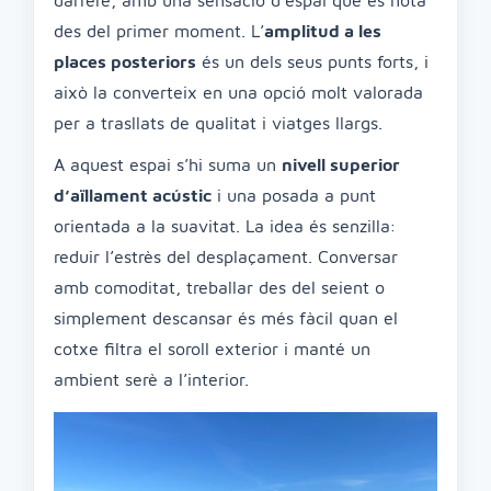
darrere, amb una sensació d’espai que es nota
des del primer moment. L’
amplitud a les
places posteriors
és un dels seus punts forts, i
això la converteix en una opció molt valorada
per a trasllats de qualitat i viatges llargs.
A aquest espai s’hi suma un
nivell superior
d’aïllament acústic
i una posada a punt
orientada a la suavitat. La idea és senzilla:
reduir l’estrès del desplaçament. Conversar
amb comoditat, treballar des del seient o
simplement descansar és més fàcil quan el
cotxe filtra el soroll exterior i manté un
ambient serè a l’interior.