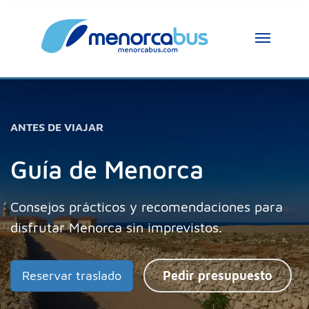
Asistente MenorcaBus
MenorcaBus Assistant
ANTES DE VIAJAR
Hola, soy el asistente de MenorcaBus. ¿En 
qué puedo ayudarte?
Guía de Menorca
Consejos prácticos y recomendaciones para
disfrutar Menorca sin imprevistos.
Reservar traslado
Pedir presupuesto