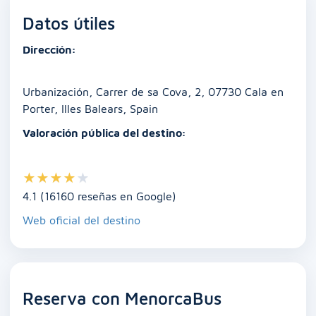
e
l
s
e
e
y
p
Datos útiles
b
A
dI
n
Li
ar
o
p
n
g
n
tir
Dirección:
o
p
er
k
k
Urbanización, Carrer de sa Cova, 2, 07730 Cala en
Porter, Illes Balears, Spain
Valoración pública del destino:
★
★
★
★
★
4.1 (16160 reseñas en Google)
Web oficial del destino
Reserva con MenorcaBus