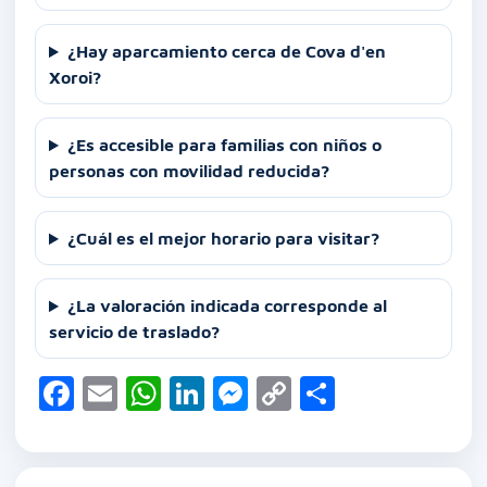
¿Hay aparcamiento cerca de Cova d'en
Xoroi?
¿Es accesible para familias con niños o
personas con movilidad reducida?
¿Cuál es el mejor horario para visitar?
¿La valoración indicada corresponde al
servicio de traslado?
F
E
W
Li
M
C
C
a
m
h
n
e
o
o
c
ai
at
k
ss
p
m