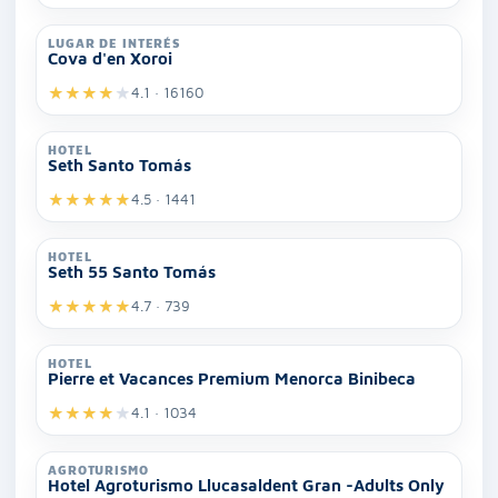
LUGAR DE INTERÉS
Cova d'en Xoroi
★
★
★
★
★
4.1 · 16160
HOTEL
Seth Santo Tomás
★
★
★
★
★
4.5 · 1441
HOTEL
Seth 55 Santo Tomás
★
★
★
★
★
4.7 · 739
HOTEL
Pierre et Vacances Premium Menorca Binibeca
★
★
★
★
★
4.1 · 1034
AGROTURISMO
Hotel Agroturismo Llucasaldent Gran -Adults Only