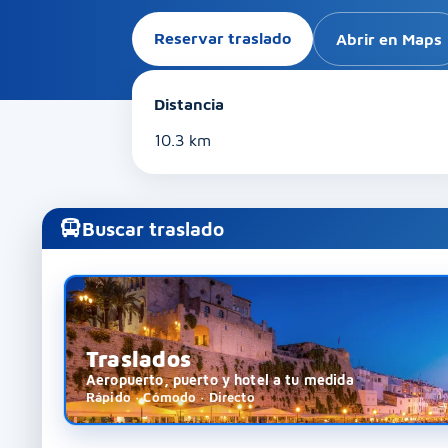
Reservar traslado
Abrir en Maps
Distancia
10.3 km
Buscar traslado
Traslados
Aeropuerto, puerto y hotel a tu medida
Rápido · Cómodo · Directo