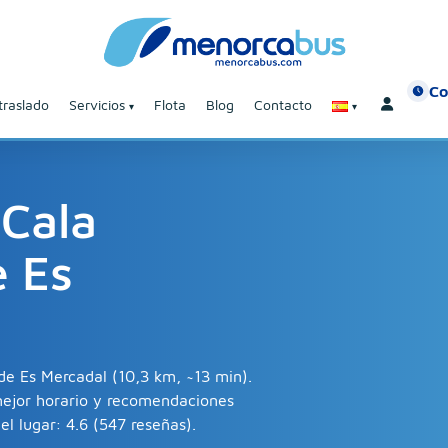
Co
traslado
Servicios
Flota
Blog
Contacto
 Cala
e Es
sde Es Mercadal (10,3 km, ~13 min).
mejor horario y recomendaciones
el lugar: 4.6 (547 reseñas).