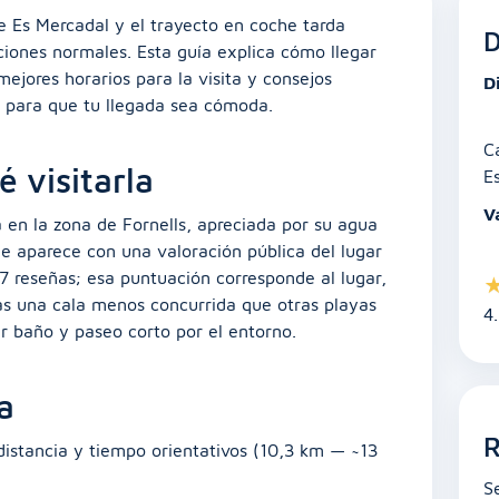
e Es Mercadal y el trayecto en coche tarda
D
ones normales. Esta guía explica cómo llegar
ejores horarios para la visita y consejos
D
co para que tu llegada sea cómoda.
C
é visitarla
E
V
en la zona de Fornells, apreciada por su agua
le aparece con una valoración pública del lugar
7 reseñas; esa puntuación corresponde al lugar,
cas una cala menos concurrida que otras playas
4
 baño y paseo corto por el entorno.
a
R
distancia y tiempo orientativos (10,3 km — ~13
S