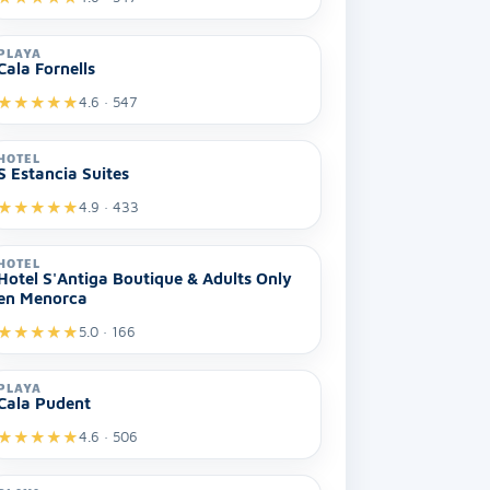
PLAYA
Cala Fornells
★
★
★
★
★
4.6 · 547
HOTEL
S Estancia Suites
★
★
★
★
★
4.9 · 433
HOTEL
Hotel S'Antiga Boutique & Adults Only
en Menorca
★
★
★
★
★
5.0 · 166
PLAYA
Cala Pudent
★
★
★
★
★
4.6 · 506