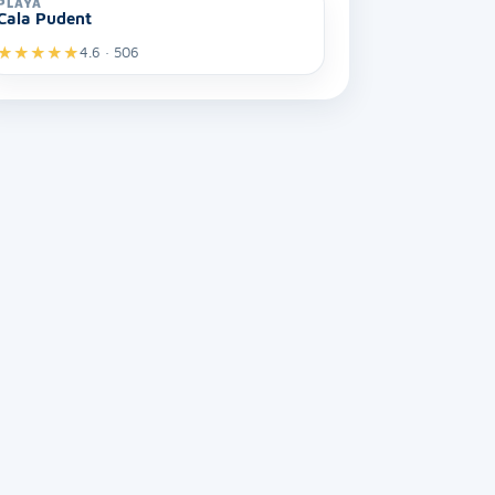
PLAYA
Cala Pudent
★
★
★
★
★
4.6 · 506