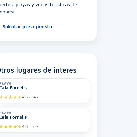
uertos, playas y zonas turísticas de
enorca.
Solicitar presupuesto
tros lugares de interés
PLAYA
Cala Fornells
★
★
★
★
★
4.6 · 547
PLAYA
Cala Fornells
★
★
★
★
★
4.6 · 547