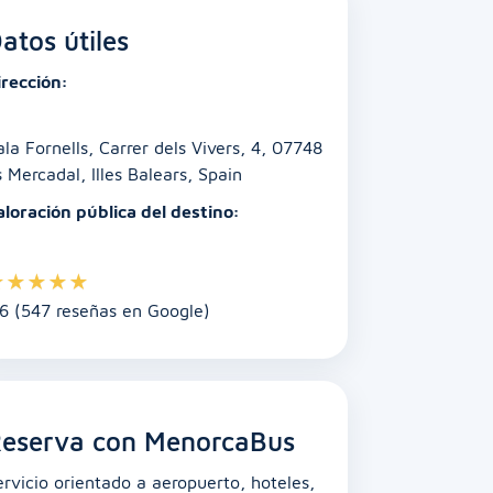
atos útiles
irección:
ala Fornells, Carrer dels Vivers, 4, 07748
s Mercadal, Illes Balears, Spain
aloración pública del destino:
★
★
★
★
★
.6 (547 reseñas en Google)
eserva con MenorcaBus
ervicio orientado a aeropuerto, hoteles,