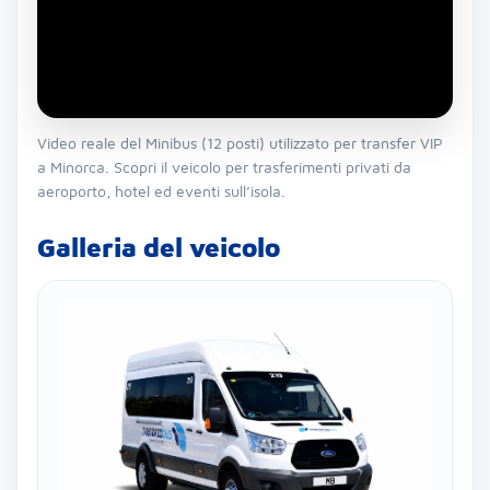
Video reale del Minibus (12 posti) utilizzato per transfer VIP
a Minorca. Scopri il veicolo per trasferimenti privati da
aeroporto, hotel ed eventi sull’isola.
Galleria del veicolo