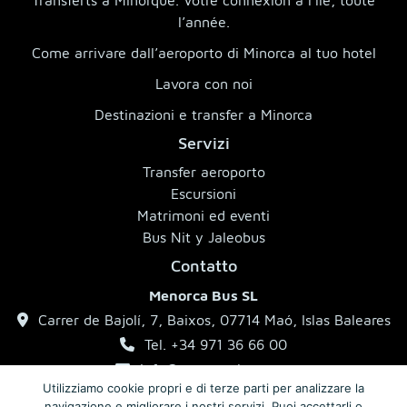
Transferts à Minorque. Votre connexion à l’île, toute
l’année.
Come arrivare dall’aeroporto di Minorca al tuo hotel
Lavora con noi
Destinazioni e transfer a Minorca
Servizi
Transfer aeroporto
Escursioni
Matrimoni ed eventi
Bus Nit y Jaleobus
Contatto
Menorca Bus SL
Carrer de Bajolí, 7, Baixos, 07714 Maó, Islas Baleares
Tel. +34 971 36 66 00
info@menorcabus.com
Utilizziamo cookie propri e di terze parti per analizzare la
navigazione e migliorare i nostri servizi. Puoi accettarli o