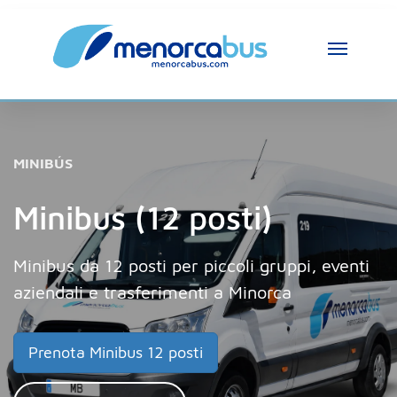
MINIBÚS
Minibus (12 posti)
Minibus da 12 posti per piccoli gruppi, eventi
aziendali e trasferimenti a Minorca
Prenota Minibus 12 posti