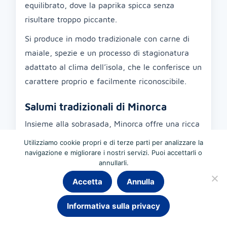
equilibrato, dove la paprika spicca senza
risultare troppo piccante.
Si produce in modo tradizionale con carne di
maiale, spezie e un processo di stagionatura
adattato al clima dell’isola, che le conferisce un
carattere proprio e facilmente riconoscibile.
Salumi tradizionali di Minorca
Insieme alla sobrasada, Minorca offre una ricca
varietà di salumi artigianali molto legati alla
Utilizziamo cookie propri e di terze parti per analizzare la
cucina di casa e alle macellazioni tradizionali:
navigazione e migliorare i nostri servizi. Puoi accettarli o
annullarli.
Carn-i-xulla
: salume secco a base di carne
Accetta
Annulla
magra e lardo, dal gusto intenso e molto
caratteristico.
Informativa sulla privacy
Butifarras
: si trovano fresche o stagionate e
fanno parte di molti piatti e ricette locali.