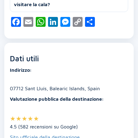
visitare la cala?
F
E
W
Li
M
C
C
a
m
h
n
e
o
o
c
ai
at
k
ss
p
n
e
l
s
e
e
y
di
Dati utili
b
A
dI
n
Li
vi
o
p
n
g
n
di
Indirizzo:
o
p
er
k
k
07712 Sant Lluís, Balearic Islands, Spain
Valutazione pubblica della destinazione:
★
★
★
★
★
4.5 (582 recensioni su Google)
Sito ufficiale della destinazione