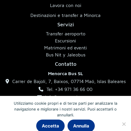
Lavora con noi
Destinazioni e transfer a Minorca
Servizi
Transfer aeroporto
Escursioni
Matrimoni ed eventi
Bus Nit y Jaleobus
Contatto
Menorca Bus SL
Carrer de Bajolí, 7, Baixos, 07714 Maó, Islas Baleares
Tel. +34 971 36 66 00
info@menorcabus.com
Utilizziamo cookie propri e di terze parti per analizzare la
navigazione e migliorare i nostri servizi. Puoi accettarli o
annullarli.
Note legali
Informativa sulla privacy
Condizioni generali
Accetta
Annulla