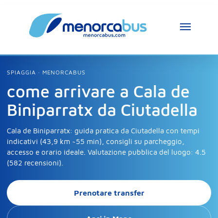
Assistente MenorcaBus
MenorcaBus Assistant
SPIAGGIA · MENORCABUS
come arrivare a Cala de
Ciao, sono l’assistente di MenorcaBus. Come 
Biniparratx da Ciutadella
posso aiutarti?
Cala de Biniparratx: guida pratica da Ciutadella con tempi
indicativi (43,9 km ~55 min), consigli su parcheggio,
accesso e orario ideale. Valutazione pubblica del luogo: 4.5
(582 recensioni).
Prenotare transfer