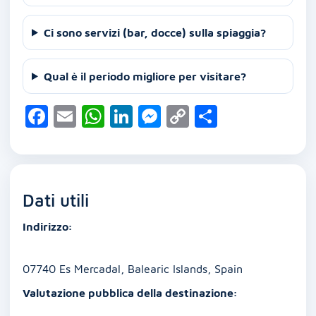
Ci sono servizi (bar, docce) sulla spiaggia?
Qual è il periodo migliore per visitare?
F
E
W
Li
M
C
C
a
m
h
n
e
o
o
c
ai
at
k
ss
p
n
e
l
s
e
e
y
di
Dati utili
b
A
dI
n
Li
vi
o
p
n
g
n
di
Indirizzo:
o
p
er
k
k
07740 Es Mercadal, Balearic Islands, Spain
Valutazione pubblica della destinazione: