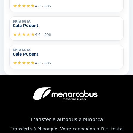
★
★
★
★
★
4.6 · 506
SPIAGGIA
Cala Pudent
★
★
★
★
★
4.6 · 506
SPIAGGIA
Cala Pudent
★
★
★
★
★
4.6 · 506
Transfer e autobus a Minorca
Transferts à Minorque. Votre connexion à l’île, toute