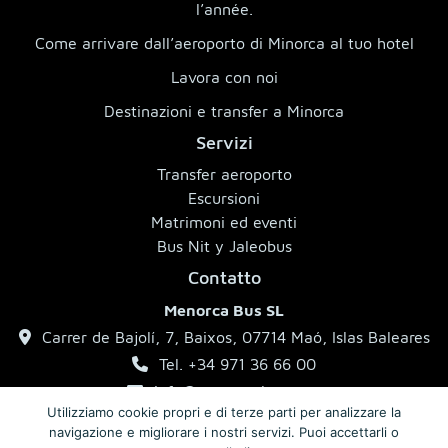
l’année.
Come arrivare dall’aeroporto di Minorca al tuo hotel
Lavora con noi
Destinazioni e transfer a Minorca
Servizi
Transfer aeroporto
Escursioni
Matrimoni ed eventi
Bus Nit y Jaleobus
Contatto
Menorca Bus SL
Carrer de Bajolí, 7, Baixos, 07714 Maó, Islas Baleares
Tel. +34 971 36 66 00
info@menorcabus.com
Utilizziamo cookie propri e di terze parti per analizzare la
navigazione e migliorare i nostri servizi. Puoi accettarli o