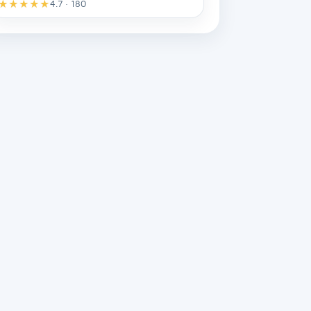
★
★
★
★
★
4.7 · 180