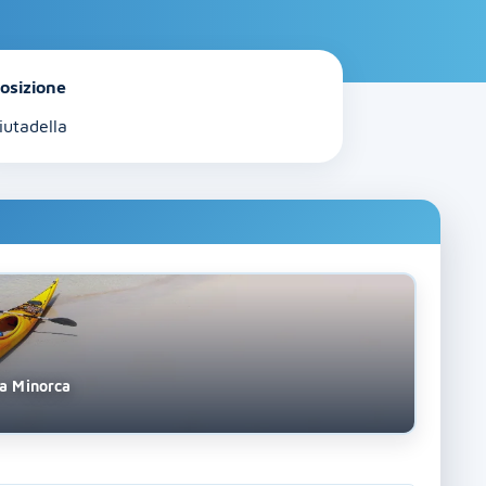
osizione
iutadella
 a Minorca