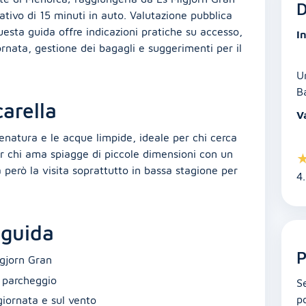
D
ativo di 15 minuti in auto. Valutazione pubblica
uesta guida offre indicazioni pratiche su accesso,
In
nata, gestione dei bagagli e suggerimenti per il
U
B
arella
V
enatura e le acque limpide, ideale per chi cerca
per chi ama spiagge di piccole dimensioni con un
 però la visita soprattutto in bassa stagione per
4
 guida
P
igjorn Gran
l parcheggio
S
po
giornata e sul vento