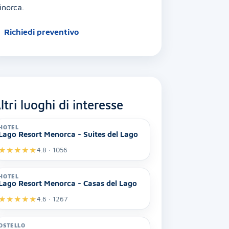
inorca.
Richiedi preventivo
ltri luoghi di interesse
HOTEL
Lago Resort Menorca - Suites del Lago
★
★
★
★
★
4.8 · 1056
HOTEL
Lago Resort Menorca - Casas del Lago
★
★
★
★
★
4.6 · 1267
OSTELLO