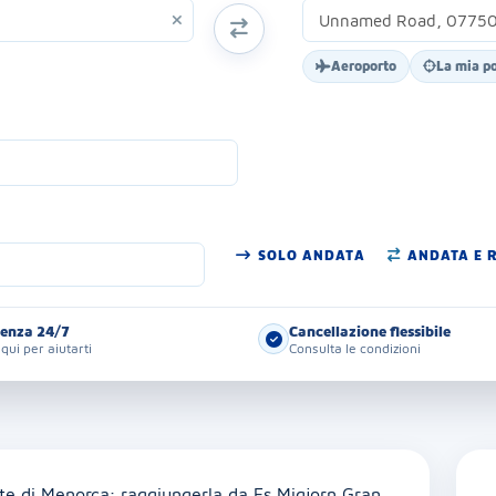
SCAMBIA ORIGINE E DESTINAZIONE
Aeroporto
La mia p
SOLO ANDATA
ANDATA E 
tenza 24/7
Cancellazione flessibile
qui per aiutarti
Consulta le condizioni
ate di Menorca; raggiungerla da Es Migjorn Gran