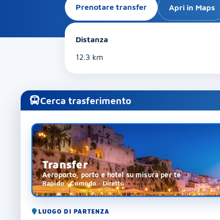
Prenotare transfer
Apri in Maps
Distanza
12.3 km
Cerca trasferimento
Transfer
Aeroporto, porto e hotel su misura per te
Rapido · Comodo · Diretto
LUOGO DI PARTENZA