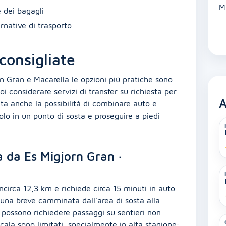
M
 dei bagagli
rnative di trasporto
consigliate
rn Gran e Macarella le opzioni più pratiche sono
uoi considerare servizi di transfer su richiesta per
A
uta anche la possibilità di combinare auto e
colo in un punto di sosta e proseguire a piedi
a da Es Migjorn Gran ·
incirca 12,3 km e richiede circa 15 minuti in auto
 una breve camminata dall'area di sosta alla
 possono richiedere passaggi su sentieri non
a cala sono limitati, specialmente in alta stagione;