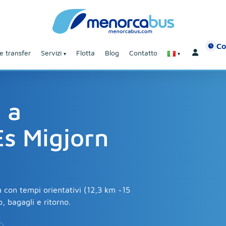
Co
e transfer
Servizi
Flotta
Blog
Contatto
 a
Es Migjorn
n con tempi orientativi (12,3 km ~15
, bagagli e ritorno.