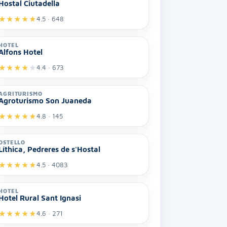
Hostal Ciutadella
★
★
★
★
★
4.5 · 648
HOTEL
Alfons Hotel
★
★
★
★
★
4.4 · 673
AGRITURISMO
Agroturismo Son Juaneda
★
★
★
★
★
4.8 · 145
OSTELLO
Líthica, Pedreres de s'Hostal
★
★
★
★
★
4.5 · 4083
HOTEL
Hotel Rural Sant Ignasi
★
★
★
★
★
4.6 · 271