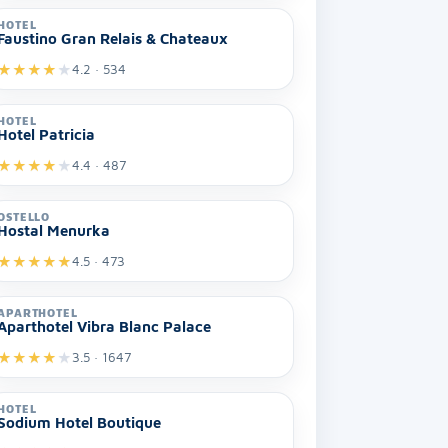
HOTEL
Faustino Gran Relais & Chateaux
★
★
★
★
★
4.2 · 534
HOTEL
Hotel Patricia
★
★
★
★
★
4.4 · 487
OSTELLO
Hostal Menurka
★
★
★
★
★
4.5 · 473
APARTHOTEL
Aparthotel Vibra Blanc Palace
★
★
★
★
★
3.5 · 1647
HOTEL
Sodium Hotel Boutique