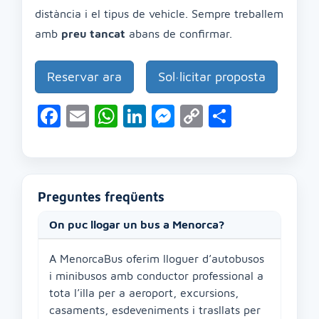
distància i el tipus de vehicle. Sempre treballem
amb
preu tancat
abans de confirmar.
Reservar ara
Sol·licitar proposta
Facebook
Email
WhatsApp
LinkedIn
Messenger
Copy
Compart
Link
Preguntes freqüents
On puc llogar un bus a Menorca?
A MenorcaBus oferim lloguer d’autobusos
i minibusos amb conductor professional a
tota l’illa per a aeroport, excursions,
casaments, esdeveniments i trasllats per