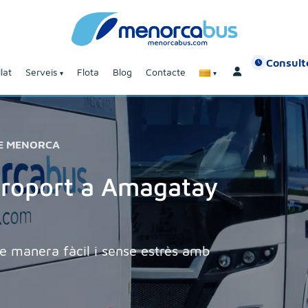
Consulte
lat
Serveis
Flota
Blog
Contacte
DE MENORCA
aeroport a Amagatay
e manera fàcil i sense estrès amb