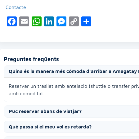
Contacte
Facebook
Email
WhatsApp
LinkedIn
Messenger
Copy
Compartei
Link
Preguntes freqüents
Quina és la manera més còmoda d’arribar a Amagatay 
Reservar un trasllat amb antelació (shuttle o transfer priv
amb comoditat.
Puc reservar abans de viatjar?
Què passa si el meu vol es retarda?