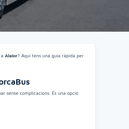
a
Alaior
? Aquí tens una guia ràpida per
norcaBus
bar sense complicacions. És una opció