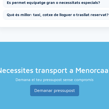
Es permet equipatge gran o necessitats especials?
Què és millor: taxi, cotxe de lloguer o trasllat reservat?
Necessites transport a Menorcaa
Demana el teu pressupost sense compromís
Demanar pressupost