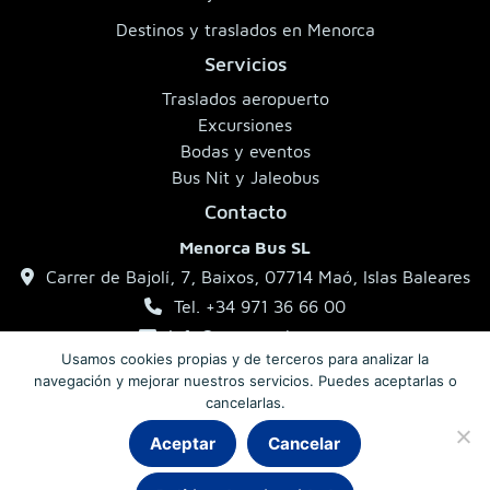
Destinos y traslados en Menorca
Servicios
Traslados aeropuerto
Excursiones
Bodas y eventos
Bus Nit y Jaleobus
Contacto
Menorca Bus SL
Carrer de Bajolí, 7, Baixos, 07714 Maó, Islas Baleares
Tel. +34 971 36 66 00
info@menorcabus.com
Usamos cookies propias y de terceros para analizar la
navegación y mejorar nuestros servicios. Puedes aceptarlas o
cancelarlas.
Aviso legal
Política de privacidad
Condiciones generales
Aceptar
Cancelar