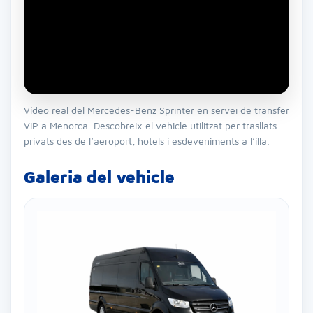
Vídeo real del Mercedes-Benz Sprinter en servei de transfer
VIP a Menorca. Descobreix el vehicle utilitzat per trasllats
privats des de l’aeroport, hotels i esdeveniments a l’illa.
Galeria del vehicle