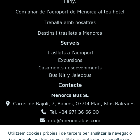
l’any.
Com anar de l’aeroport de Menorca al teu hotel
Treballa amb nosaltres
Destins i trasllats a Menorca
Serveis
Trasllats a l’aeroport
Excursions
Casaments i esdeveniments
Bus Nit y Jaleobus
Contacte
Menorca Bus SL
Carrer de Bajolí, 7, Baixos, 07714 Maó, Islas Baleares
Tel. +34 971 36 66 00
info@menorcabus.com
Utilitzem cookies pròpies i de tercers per analitzar la navegació
i millorar els nostres serveis. Pots acceptar-les o cancel·lar-les.