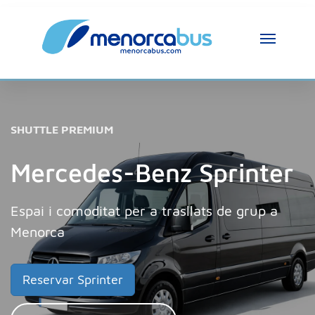
SHUTTLE PREMIUM
Mercedes-Benz Sprinter
Espai i comoditat per a trasllats de grup a
Menorca
Reservar Sprinter