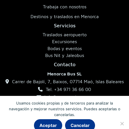
Trabaja con nosotros
Destinos y traslados en Menorca
Servicios
Traslados aeropuerto
Excursiones
Bodas y eventos
Bus Nit y Jaleobus
Contacto
Menorca Bus SL
Carrer de Bajolí, 7, Baixos, 07714 Maó, Islas Baleares
Tel. +34 971 36 66 00
info@menorcabus.com
Usamos cookies propias y de terceros para analizar la
navegación y mejorar nuestros servicios. Puedes aceptarlas o
cancelarlas.
Aviso legal
Política de privacidad
Condiciones generales
Aceptar
Cancelar