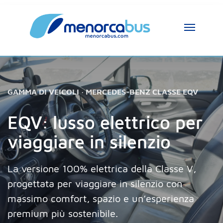
Assistente MenorcaBus
MenorcaBus Assistant
GAMMA DI VEICOLI · MERCEDES-BENZ CLASSE EQV
Ciao, sono l’assistente di MenorcaBus. Come 
posso aiutarti?
EQV: lusso elettrico per
viaggiare in silenzio
La versione 100% elettrica della Classe V,
progettata per viaggiare in silenzio con
massimo comfort, spazio e un’esperienza
premium più sostenibile.